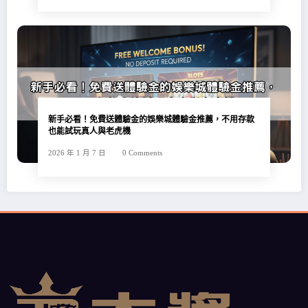
新手必看！免費送體驗金的娛樂城體驗金推薦，不用存款
也能試玩真人與老虎機
2026 年 1 月 7 日
0 Comments