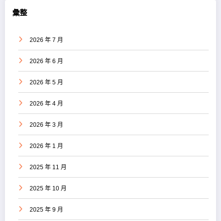
彙整
2026 年 7 月
2026 年 6 月
2026 年 5 月
2026 年 4 月
2026 年 3 月
2026 年 1 月
2025 年 11 月
2025 年 10 月
2025 年 9 月