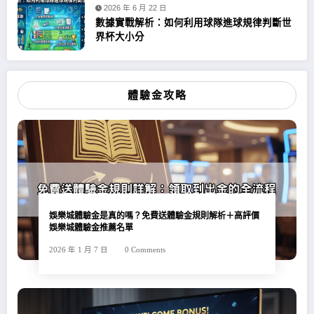
2026 年 6 月 22 日
數據實戰解析：如何利用球隊進球規律判斷世
界杯大小分
體驗金攻略
娛樂城體驗金是真的嗎？免費送體驗金規則解析＋高評價
娛樂城體驗金推薦名單
2026 年 1 月 7 日
0 Comments