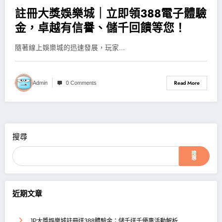
註冊大獎娛樂城｜立即領388電子體驗
金，卓越有信譽、儲千回饋等您！
隨著線上娛樂城的迅速發展，玩家...
Read More
Admin
0 Comments
搜尋
搜
尋
近期文章
JP大獎娛樂城註冊送388體驗金：儲千送千優惠活動解析