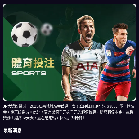
JP大獎娛樂城｜2025
娛樂城體驗金
首選平台！立即註冊即可領取388元電子體驗
金，暢玩娛樂城。此外，更有儲值千元送千元的超值優惠，助您翻倍本金，贏得
獎勵！選擇JP大獎，贏在起跑點，快來加入我們！
最新消息