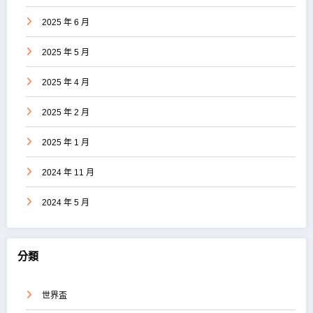
2025 年 6 月
2025 年 5 月
2025 年 4 月
2025 年 2 月
2025 年 1 月
2024 年 11 月
2024 年 5 月
分類
世界盃