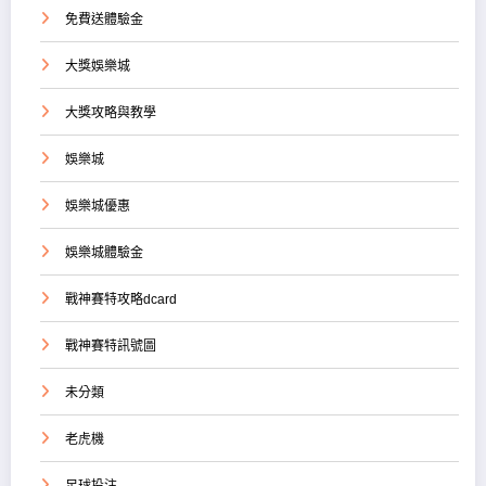
免費送體驗金
大獎娛樂城
大獎攻略與教學
娛樂城
娛樂城優惠
娛樂城體驗金
戰神賽特攻略dcard
戰神賽特訊號圖
未分類
老虎機
足球投注