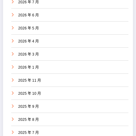
2026 年 7 月
2026 年 6 月
2026 年 5 月
2026 年 4 月
2026 年 3 月
2026 年 1 月
2025 年 11 月
2025 年 10 月
2025 年 9 月
2025 年 8 月
2025 年 7 月