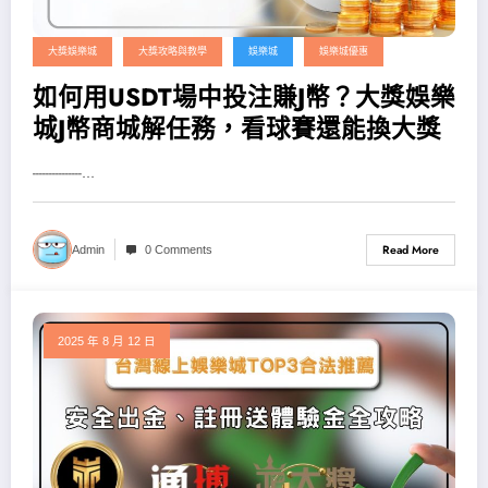
大獎娛樂城
大獎攻略與教學
娛樂城
娛樂城優惠
如何用USDT場中投注賺J幣？大獎娛樂
城J幣商城解任務，看球賽還能換大獎
---------------...
Read More
Admin
0 Comments
2025 年 8 月 12 日