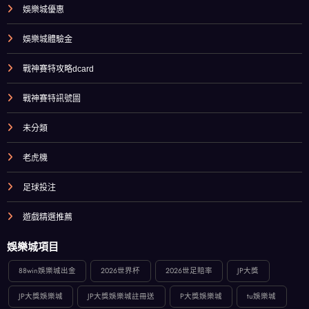
娛樂城優惠
娛樂城體驗金
戰神賽特攻略dcard
戰神賽特訊號圖
未分類
老虎機
足球投注
遊戲精選推薦
娛樂城項目
88win娛樂城出金
2026世界杯
2026世足賠率
JP大獎
JP大獎娛樂城
JP大獎娛樂城註冊送
P大獎娛樂城
tu娛樂城