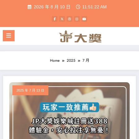
Skip
2026 年 8 月 10 日
11:51:23 AM
to
content
Home
2025
7 月
2025 年 7 月 13 日