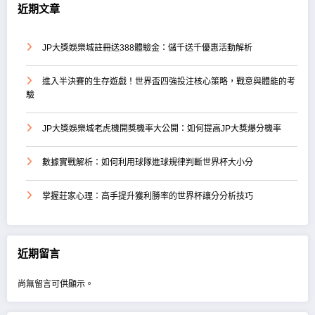
近期文章
JP大獎娛樂城註冊送388體驗金：儲千送千優惠活動解析
進入半決賽的生存遊戲！世界盃四強投注核心策略，戰意與體能的考
驗
JP大獎娛樂城老虎機開獎機率大公開：如何提高JP大獎爆分機率
數據實戰解析：如何利用球隊進球規律判斷世界杯大小分
掌握莊家心理：高手提升獲利勝率的世界杯讓分分析技巧
近期留言
尚無留言可供顯示。