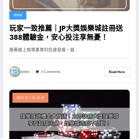
娛樂城
玩家一致推薦｜JP大獎娛樂城註冊送
388體驗金，安心投注享無憂！
隨著線上娛樂產業的迅速發展，越...
Read More
Admin
0 Comments
2025 年 7 月 10 日