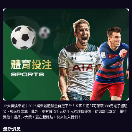
JP大獎娛樂城｜2025
娛樂城體驗金
首選平台！立即註冊即可領取388元電子體驗
金，暢玩娛樂城。此外，更有儲值千元送千元的超值優惠，助您翻倍本金，贏得
獎勵！選擇JP大獎，贏在起跑點，快來加入我們！
最新消息