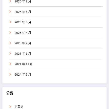
2025 年 7 月
2025 年 6 月
2025 年 5 月
2025 年 4 月
2025 年 2 月
2025 年 1 月
2024 年 11 月
2024 年 5 月
分類
世界盃