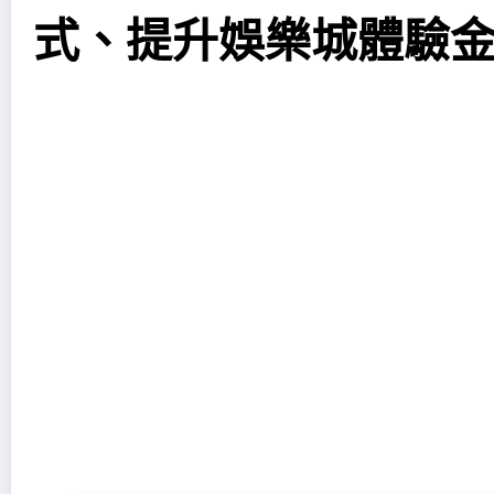
式、提升娛樂城體驗