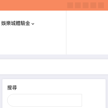
娛樂城體驗金
搜尋
搜
尋