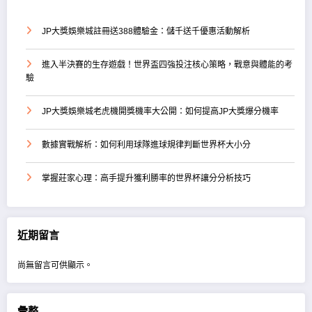
JP大獎娛樂城註冊送388體驗金：儲千送千優惠活動解析
進入半決賽的生存遊戲！世界盃四強投注核心策略，戰意與體能的考
驗
JP大獎娛樂城老虎機開獎機率大公開：如何提高JP大獎爆分機率
數據實戰解析：如何利用球隊進球規律判斷世界杯大小分
掌握莊家心理：高手提升獲利勝率的世界杯讓分分析技巧
近期留言
尚無留言可供顯示。
彙整