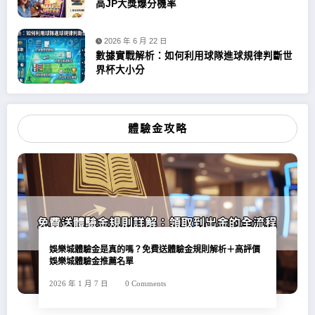
高JP大獎爆分機率
2026 年 6 月 22 日
數據實戰解析：如何利用球隊進球規律判斷世
界杯大小分
體驗金攻略
娛樂城體驗金是真的嗎？免費送體驗金規則解析＋高評價
娛樂城體驗金推薦名單
2026 年 1 月 7 日
0 Comments