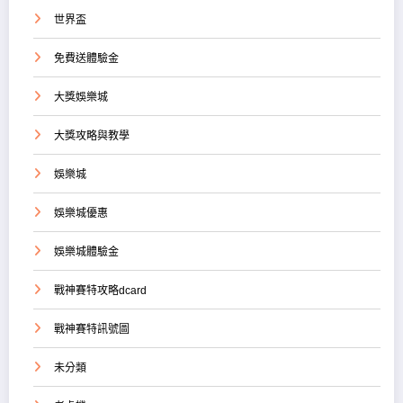
世界盃
免費送體驗金
大獎娛樂城
大獎攻略與教學
娛樂城
娛樂城優惠
娛樂城體驗金
戰神賽特攻略dcard
戰神賽特訊號圖
未分類